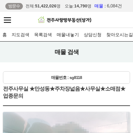
매물
: 6,084건
방문수
전체:
51,422,026
명
오늘:
14,790
명
홈
지도검색
목록검색
매물내놓기
상담신청
찾아오시는길
매물 검색
매물번호 : sg8118
전주사무실 ★만성동★주차장넓음★사무실★소매점★
업종문의