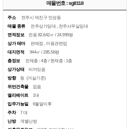
매물번호 : sg8118
주소
전주시 덕진구 만성동
매물 종류
전주상가임대 , 전주사무실임대
면적정보
전용 82.642㎡ / 24.999평
상가 테마
판매점 , 미용관련업
대지면적
944㎡ / 285.56평
층정보
전체층 : 4층 / 현재층 : 1층
상가상태
비어있음
방향
동 (거실기준)
위반건축물
없음
엘리베이트
1대
입주가능일
6월말이후
주차
7 대
난방
개별난방