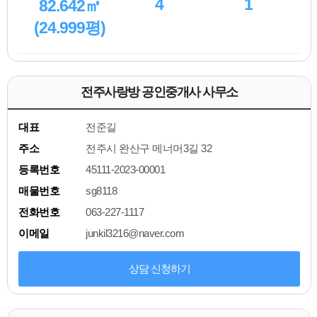
4
1
82.642㎡
(24.999평)
전주사랑방 공인중개사 사무소
대표
전준길
주소
전주시 완산구 메너머3길 32
등록번호
45111-2023-00001
매물번호
sg8118
전화번호
063-227-1117
이메일
junkil3216@naver.com
상담 신청하기