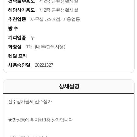
건축물주용도
제2종 근린생활시설
해당상가용도
제2종 근린생활시설
추천업종
사무실 . 소매점. 미용업등
방 수
기피업종
무
화장실
1개 (내부/단독사용)
렌탈 프리
사용승인일
20221327
상세설명
전주상가월세 전주상가
★만성동에 위치한 1층 상가입니다