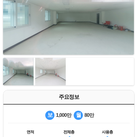
주요정보
보
월
1,000만
80만
면적
전체층
사용층