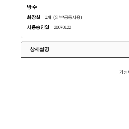
방 수
화장실
1개 (외부/공동사용)
사용승인일
20070122
상세설명
가성