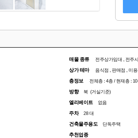
매물 종류
전주상가임대 , 전주
상가 테마
음식점 , 판매점 , 미
층정보
전체층 : 4층 / 현재층 : 1
방향
북 (거실기준)
엘리베이트
없음
주차
28 대
건축물주용도
단독주택
추천업종