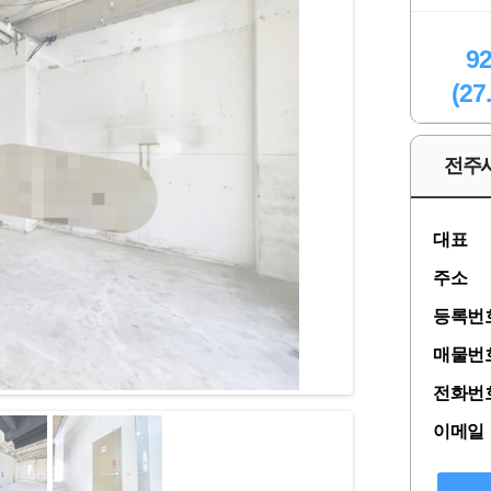
9
(27
전주
대표
주소
등록번
매물번
전화번
이메일