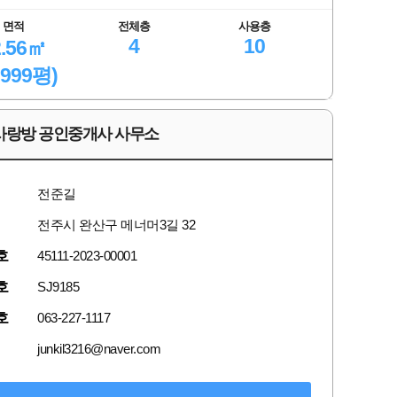
면적
전체층
사용층
4
10
2.56㎡
.999평)
사랑방 공인중개사 사무소
전준길
전주시 완산구 메너머3길 32
호
45111-2023-00001
호
SJ9185
호
063-227-1117
junkil3216@naver.com