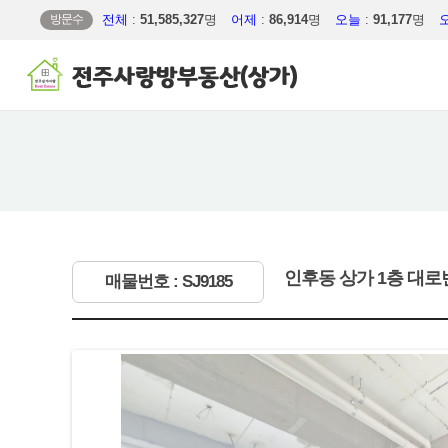
방문수
전체
:
51,585,327
명
어제
:
86,914
명
오늘
:
91,177
명
인후동 상가 1층 대로
매물번호 : SJ9185