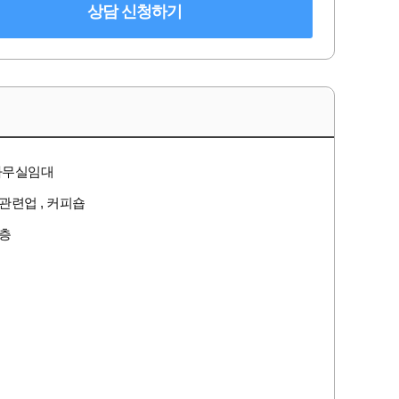
상담 신청하기
사무실임대
용관련업 , 커피숍
0층