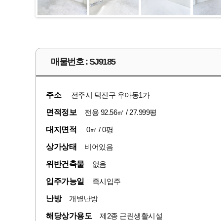
매물번호 : SJ9185
주소
전주시 덕진구 우아동1가
면적정보
전용 92.56㎡ / 27.999평
대지면적
0㎡ / 0평
상가상태
비어있음
위반건축물
없음
입주가능일
즉시입주
난방
개별난방
해당상가용도
제2종 근린생활시설