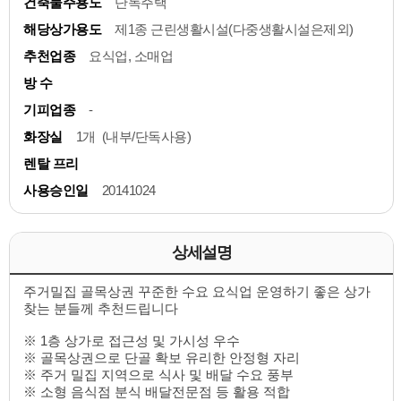
건축물주용도
단독주택
해당상가용도
제1종 근린생활시설(다중생활시설은제외)
추천업종
요식업, 소매업
방 수
기피업종
-
화장실
1개 (내부/단독사용)
렌탈 프리
사용승인일
20141024
상세설명
주거밀집 골목상권 꾸준한 수요 요식업 운영하기 좋은 상가
찾는 분들께 추천드립니다
※ 1층 상가로 접근성 및 가시성 우수
※ 골목상권으로 단골 확보 유리한 안정형 자리
※ 주거 밀집 지역으로 식사 및 배달 수요 풍부
※ 소형 음식점 분식 배달전문점 등 활용 적합