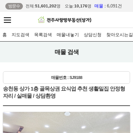
매물
: 6,091건
방문수
전체:
51,601,202
명
오늘:
10,176
명
홈
지도검색
목록검색
매물내놓기
상담신청
찾아오시는길
매물 검색
매물번호 : SJ9188
송천동 상가 1층 골목상권 요식업 추천 생활밀집 안정형
자리 / 실매물 / 상담환영