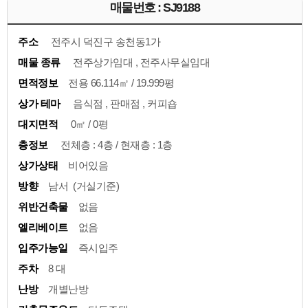
매물번호 : SJ9188
주소
전주시 덕진구 송천동1가
매물 종류
전주상가임대 , 전주사무실임대
면적정보
전용 66.114㎡ / 19.999평
상가 테마
음식점 , 판매점 , 커피숍
대지면적
0㎡ / 0평
층정보
전체층 : 4층 / 현재층 : 1층
상가상태
비어있음
방향
남서 (거실기준)
위반건축물
없음
엘리베이트
없음
입주가능일
즉시입주
주차
8 대
난방
개별난방