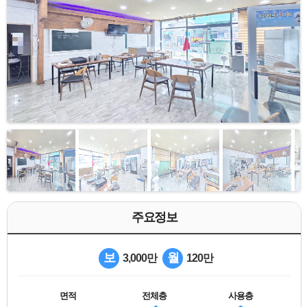
주요정보
보
월
3,000만
120만
면적
전체층
사용층