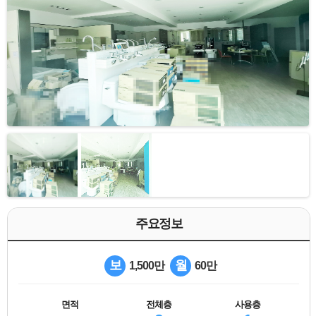
주요정보
보
월
1,500만
60만
면적
전체층
사용층