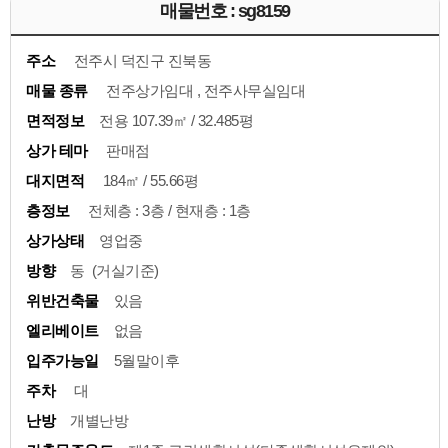
매물번호 : sg8159
주소
전주시 덕진구 진북동
매물 종류
전주상가임대 , 전주사무실임대
면적정보
전용 107.39㎡ / 32.485평
상가 테마
판매점
대지면적
184㎡ / 55.66평
층정보
전체층 : 3층 / 현재층 : 1층
상가상태
영업중
방향
동 (거실기준)
위반건축물
있음
엘리베이트
없음
입주가능일
5월말이후
주차
대
난방
개별난방