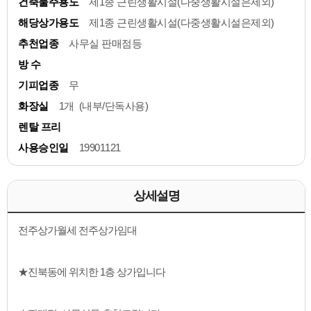
건축물주용도
제1종 근린생활시설(다중생활시설은제외)
해당상가용도
제1종 근린생활시설(다중생활시설은제외)
추천업종
사무실 판매점등
방 수
기피업종
무
화장실
1개 (내부/단독사용)
렌탈 프리
사용승인일
19901121
상세설명
전주상가월세 전주상가임대
★진북동에 위치한 1층 상가입니다