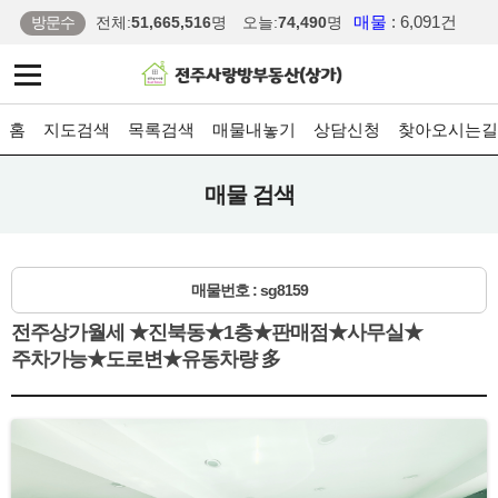
매물
: 6,091건
방문수
전체:
51,665,516
명
오늘:
74,490
명
홈
지도검색
목록검색
매물내놓기
상담신청
찾아오시는길
매물 검색
매물번호 : sg8159
전주상가월세 ★진북동★1층★판매점★사무실★
주차가능★도로변★유동차량 多