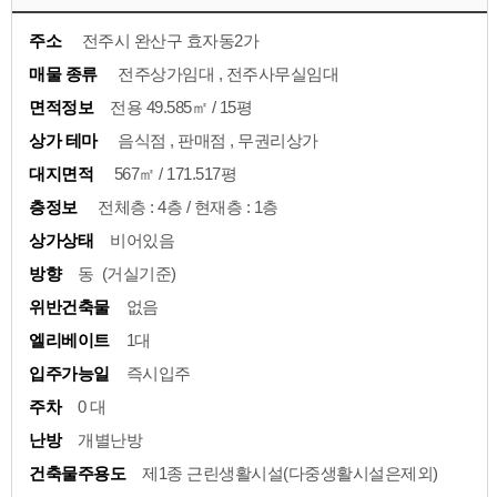
주소
전주시 완산구 효자동2가
매물 종류
전주상가임대 , 전주사무실임대
면적정보
전용 49.585㎡ / 15평
상가 테마
음식점 , 판매점 , 무권리상가
대지면적
567㎡ / 171.517평
층정보
전체층 : 4층 / 현재층 : 1층
상가상태
비어있음
방향
동 (거실기준)
위반건축물
없음
엘리베이트
1대
입주가능일
즉시입주
주차
0 대
난방
개별난방
건축물주용도
제1종 근린생활시설(다중생활시설은제외)