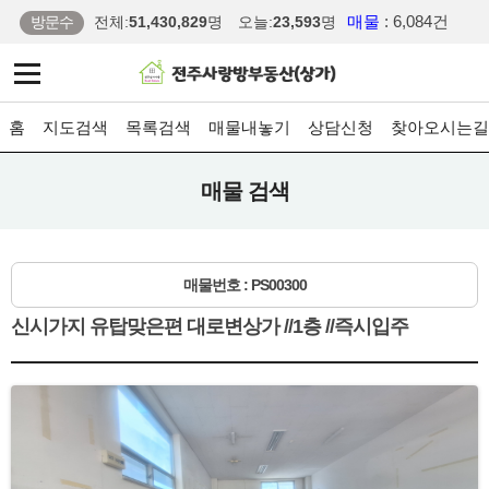
매물
: 6,084건
방문수
전체:
51,430,829
명
오늘:
23,593
명
홈
지도검색
목록검색
매물내놓기
상담신청
찾아오시는길
매물 검색
매물번호 : PS00300
신시가지 유탑맞은편 대로변상가 //1층 //즉시입주