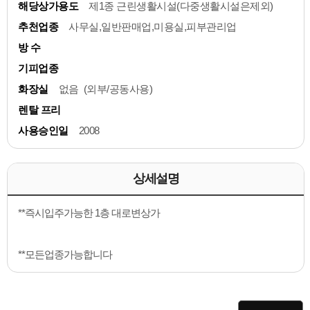
해당상가용도
제1종 근린생활시설(다중생활시설은제외)
추천업종
사무실,일반판매업,미용실,피부관리업
방 수
기피업종
화장실
없음 (외부/공동사용)
렌탈 프리
사용승인일
2008
상세설명
**즉시입주가능한 1층 대로변상가
**모든업종가능합니다