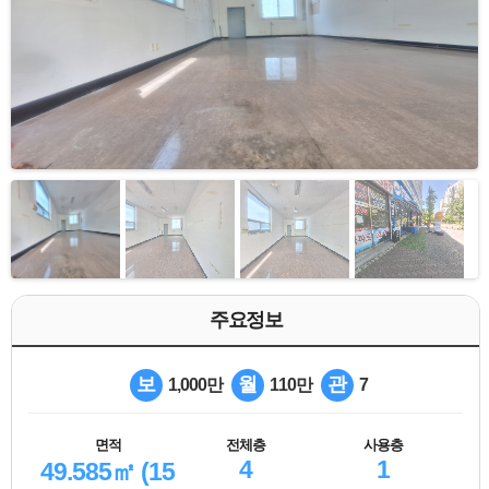
주요정보
보
월
관
1,000만
110만
7
면적
전체층
사용층
4
1
49.585㎡ (15