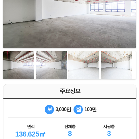
주요정보
보
월
3,000만
100만
면적
전체층
사용층
8
3
136.625㎡