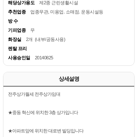
해당상가용도
제2종 근린생활시설
추천업종
업종무관, 미용업. 소매점. 운동시설등
방 수
기피업종
무
화장실
2개 (내부/공동사용)
렌탈 프리
사용승인일
20140825
상세설명
전주상가월세 전주상가임대
★중동 혁신에 위치한 3층 상가입니다
★아파트앞에 위치한 대로변 빌딩입니다