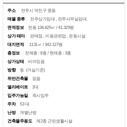
주소
전주시 덕진구 중동
매물 종류
전주상가임대 , 전주사무실임대
면적정보
전용 136.625㎡ / 41.329평
상가 테마
판매점 , 미용관련업 , 운동시설
대지면적
1131㎡ / 342.127평
층정보
전체층 : 8층 / 현재층 : 3층
상가상태
비어있음
방향
동 (거실기준)
위반건축물
없음
엘리베이트
2대
입주가능일
즉시입주
주차
53 대
난방
개별난방
건축물주용도
제2종 근린생활시설