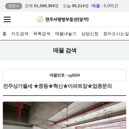
매물
: 6,091건
방문수
전체:
51,589,364
명
오늘:
95,214
명
홈
지도검색
목록검색
매물내놓기
상담신청
찾아오시는길
매물 검색
매물번호 : sg8204
전주상가월세 ★중동★혁신★아파트앞★업종문의